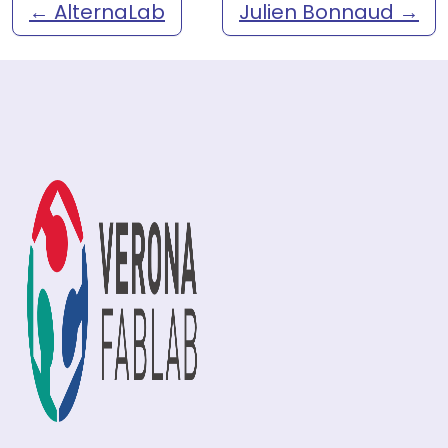
←
AlternaLab
Julien Bonnaud
→