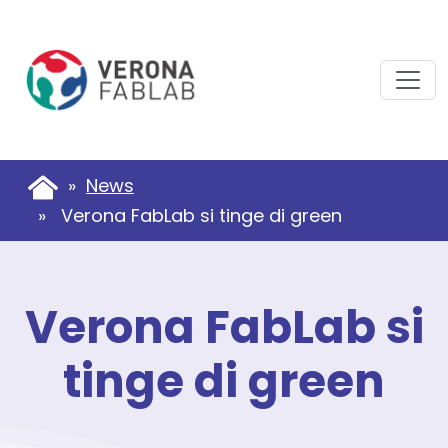
Vai
Vai
al
al
contenuto
piè
principale
di
pagina
»
News
» Verona FabLab si tinge di green
Verona FabLab si
tinge di green