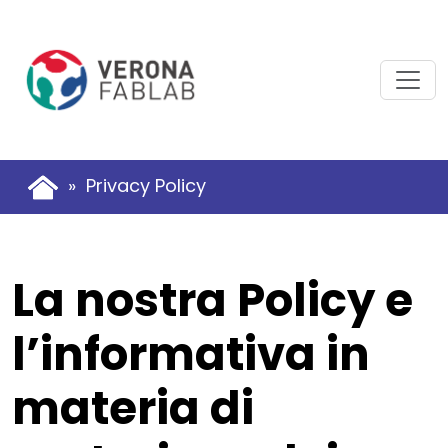
Vai
Vai
al
al
contenuto
piè
principale
di
pagina
» Privacy Policy
La nostra Policy e
l’informativa in
materia di