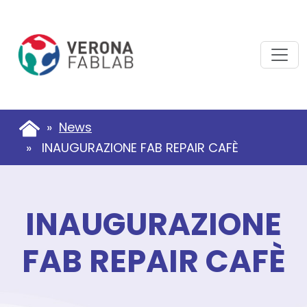
Vai
Vai
al
al
contenuto
piè
principale
di
pagina
»
News
» INAUGURAZIONE FAB REPAIR CAFÈ
INAUGURAZIONE
FAB REPAIR CAFÈ