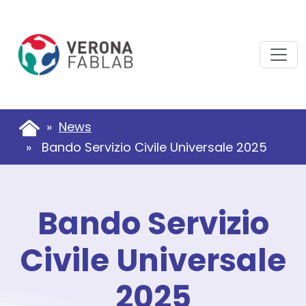
Vai
Vai
al
al
contenuto
piè
principale
di
pagina
»
News
» Bando Servizio Civile Universale 2025
Bando Servizio
Civile Universale
2025