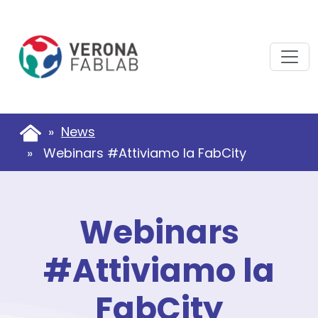
Vai
Vai
al
al
contenuto
piè
principale
di
pagina
»
News
» Webinars #Attiviamo la FabCity
Webinars
#Attiviamo la
FabCity