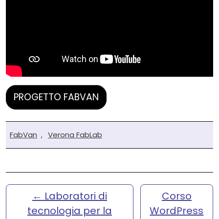
PROGETTO FABVAN
FabVan
Verona FabLab
,
←
Laboratori di
Corso
tecnologia per la
WordPress