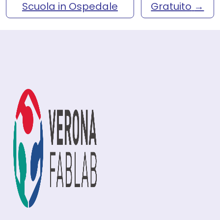
Scuola in Ospedale
Gratuito
→