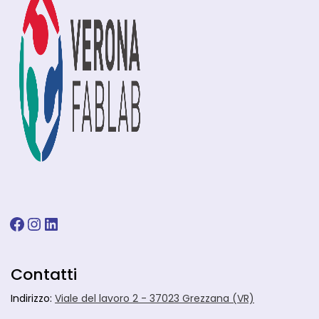
Facebook
Instagram
LinkedIn
Contatti
Indirizzo:
Viale del lavoro 2 - 37023 Grezzana (VR)