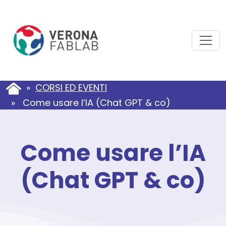
Vai
Vai
al
al
contenuto
piè
principale
di
pagina
»
CORSI ED EVENTI
» Come usare l’IA (Chat GPT & co)
Come usare l’IA
(Chat GPT & co)