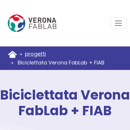
Vai
Vai
al
al
contenuto
piè
principale
di
pagina
»
progetti
» Biciclettata Verona FabLab + FIAB
Biciclettata Verona
FabLab + FIAB