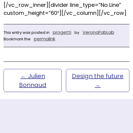
[/vc_row_inner][divider line_type=”No Line”
custom_height=”60″][/vc_column][/vc_row]
progetti
VeronaFabLab
This entry was posted in
by
.
permalink
Bookmark the
.
←
Julien
Design the future
Bonnaud
→