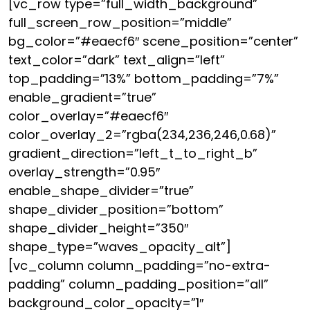
[vc_row type=”full_width_background”
full_screen_row_position=”middle”
bg_color=”#eaecf6″ scene_position=”center”
text_color=”dark” text_align=”left”
top_padding=”13%” bottom_padding=”7%”
enable_gradient=”true”
color_overlay=”#eaecf6″
color_overlay_2=”rgba(234,236,246,0.68)”
gradient_direction=”left_t_to_right_b”
overlay_strength=”0.95″
enable_shape_divider=”true”
shape_divider_position=”bottom”
shape_divider_height=”350″
shape_type=”waves_opacity_alt”]
[vc_column column_padding=”no-extra-
padding” column_padding_position=”all”
background_color_opacity=”1″