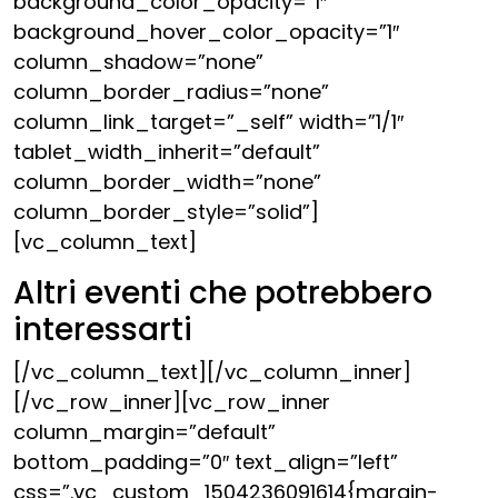
background_color_opacity=”1″
background_hover_color_opacity=”1″
column_shadow=”none”
column_border_radius=”none”
column_link_target=”_self” width=”1/1″
tablet_width_inherit=”default”
column_border_width=”none”
column_border_style=”solid”]
[vc_column_text]
Altri eventi che potrebbero
interessarti
[/vc_column_text][/vc_column_inner]
[/vc_row_inner][vc_row_inner
column_margin=”default”
bottom_padding=”0″ text_align=”left”
css=”.vc_custom_1504236091614{margin-