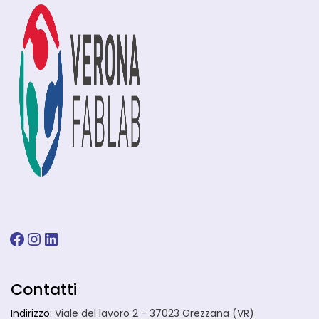
Facebook
Instagram
LinkedIn
Contatti
Indirizzo:
Viale del lavoro 2 - 37023 Grezzana (VR)