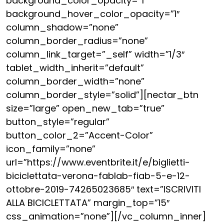
background_color_opacity=”1″
background_hover_color_opacity=”1″
column_shadow=”none”
column_border_radius=”none”
column_link_target=”_self” width=”1/3″
tablet_width_inherit=”default”
column_border_width=”none”
column_border_style=”solid”][nectar_btn
size=”large” open_new_tab=”true”
button_style=”regular”
button_color_2=”Accent-Color”
icon_family=”none”
url=”https://www.eventbrite.it/e/biglietti-
biciclettata-verona-fablab-fiab-5-e-12-
ottobre-2019-74265023685″ text=”ISCRIVITI
ALLA BICICLETTATA” margin_top=”15″
css_animation=”none”][/vc_column_inner]