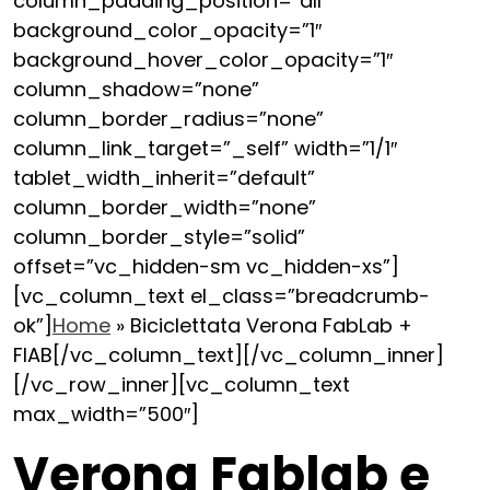
column_padding_position=”all”
background_color_opacity=”1″
background_hover_color_opacity=”1″
column_shadow=”none”
column_border_radius=”none”
column_link_target=”_self” width=”1/1″
tablet_width_inherit=”default”
column_border_width=”none”
column_border_style=”solid”
offset=”vc_hidden-sm vc_hidden-xs”]
[vc_column_text el_class=”breadcrumb-
ok”]
Home
»
Biciclettata Verona FabLab +
FIAB
[/vc_column_text][/vc_column_inner]
[/vc_row_inner][vc_column_text
max_width=”500″]
Verona Fablab e