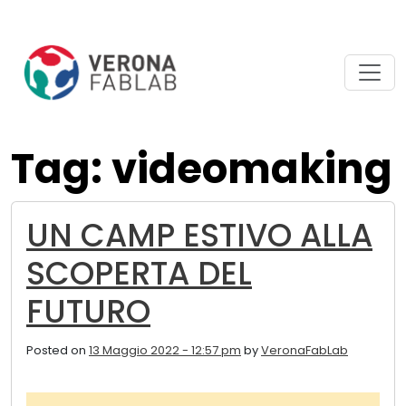
Vai
Vai
al
al
contenuto
piè
principale
di
pagina
Tag: videomaking
UN CAMP ESTIVO ALLA
SCOPERTA DEL
FUTURO
Posted on
13 Maggio 2022 - 12:57 pm
by
VeronaFabLab