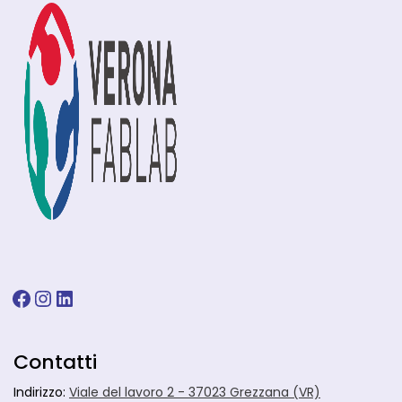
Facebook
Instagram
LinkedIn
Contatti
Indirizzo:
Viale del lavoro 2 - 37023 Grezzana (VR)