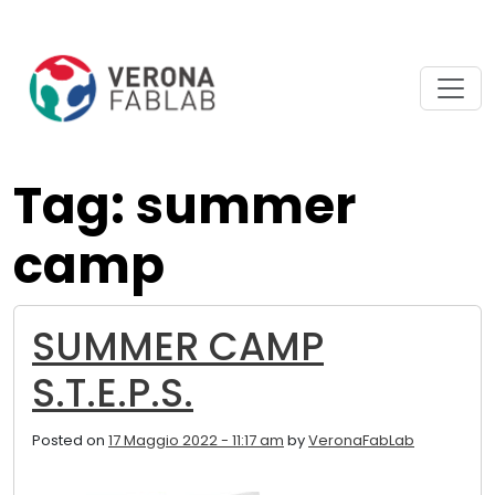
Vai
Vai
al
al
contenuto
piè
principale
di
pagina
Tag: summer
camp
SUMMER CAMP
S.T.E.P.S.
Posted on
17 Maggio 2022 - 11:17 am
by
VeronaFabLab