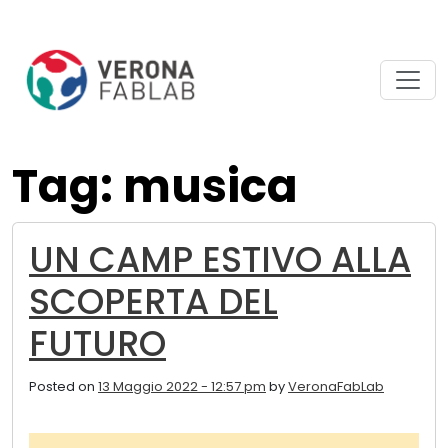
Vai
Vai
al
al
contenuto
piè
principale
di
pagina
Tag: musica
UN CAMP ESTIVO ALLA
SCOPERTA DEL
FUTURO
Posted on
13 Maggio 2022 - 12:57 pm
by
VeronaFabLab