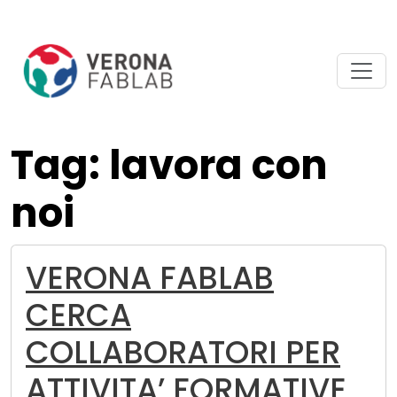
Vai
Vai
al
al
contenuto
piè
principale
di
pagina
Tag: lavora con
noi
VERONA FABLAB
CERCA
COLLABORATORI PER
ATTIVITA’ FORMATIVE