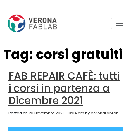
Vai
Vai
al
al
contenuto
piè
principale
di
pagina
Tag: corsi gratuiti
FAB REPAIR CAFÈ: tutti
i corsi in partenza a
Dicembre 2021
Posted on
23 Novembre 2021 - 10:34 am
by
VeronaFabLab