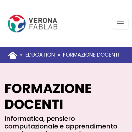
Vai
Vai
al
al
contenuto
piè
principale
di
pagina
»
EDUCATION
» FORMAZIONE DOCENTI
FORMAZIONE
DOCENTI
Informatica, pensiero
computazionale e apprendimento