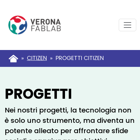
Vai
Vai
al
al
contenuto
piè
principale
di
pagina
»
CITIZEN
» PROGETTI CITIZEN
PROGETTI
Nei nostri progetti, la tecnologia non
è solo uno strumento, ma diventa un
potente alleato per affrontare sfide