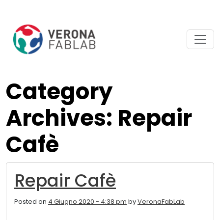
Vai
Vai
al
al
contenuto
piè
principale
di
pagina
Category
Archives: Repair
Cafè
Repair Cafè
Posted on
4 Giugno 2020 - 4:38 pm
by
VeronaFabLab